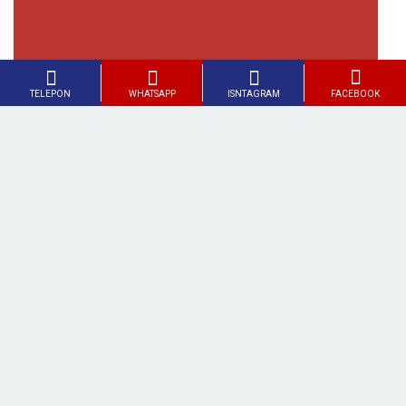
LIHAT GALERI SELENGKAPNYA
Halaman Ini Dikunjungi :
305
Facebook
WhatsApp
Telegram
LinkedIn
Share