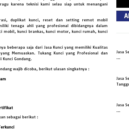
ragu karena teknisi kami selau siap untuk menangani
A
asi, duplikat kunci, reset dan setting remot mobil
iki tenaga ahli yang profesional dibidangnya dalam
i mobil, kunci brankas, kunci motor, kunci rumah, kunci
a beberapa saja dari Jasa Kunci yang memiliki Kualitas
Jasa S
il yang Memuaskan. Tukang Kunci yang Profesional dan
…
i Kunci Gondang.
ndang wajib dicoba, berikut ulasan singkatnya :
Jasa S
 Jam
Tangg
Jasa S
tifikat
…
an sebagai berikut :
erkunci