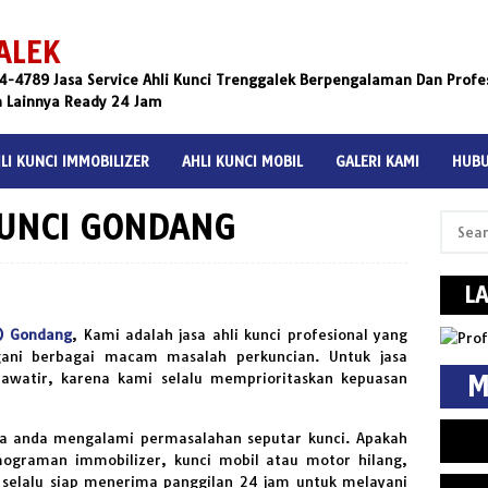
ALEK
4789 Jasa Service Ahli Kunci Trenggalek Berpengalaman Dan Profess
n Lainnya Ready 24 Jam
LI KUNCI IMMOBILIZER
AHLI KUNCI MOBIL
GALERI KAMI
HUBU
KUNCI GONDANG
Search
for:
L
t) Gondang
, Kami adalah jasa ahli kunci profesional yang
ani berbagai macam masalah perkuncian. Untuk jasa
hawatir, karena kami selalu memprioritaskan kepuasan
M
ka anda mengalami permasalahan seputar kunci. Apakah
emograman immobilizer, kunci mobil atau motor hilang,
 selalu siap menerima panggilan 24 jam untuk melayani