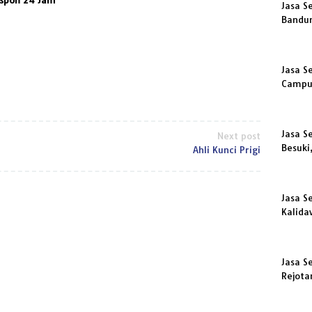
Jasa S
Bandu
Jasa S
Campu
Jasa S
Next post
Besuki
Ahli Kunci Prigi
Jasa S
Kalida
Jasa S
Rejot