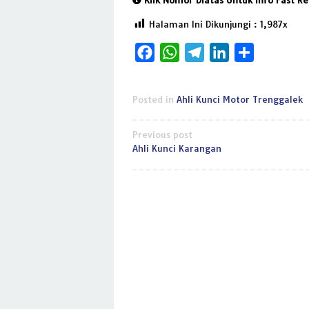
Halaman Ini Dikunjungi :
1,987
Facebook
WhatsApp
Telegram
LinkedIn
Share
Posted in
Ahli Kunci Motor Trenggalek
Post
Previous post
Ahli Kunci Karangan
navigation