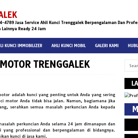
ALEK
4789 Jasa Service Ahli Kunci Trenggalek Berpengalaman Dan Profess
n Lainnya Ready 24 Jam
LI KUNCI IMMOBILIZER
AHLI KUNCI MOBIL
GALERI KAMI
HUBU
 MOTOR TRENGGALEK
Search
for:
L
otor adalah kunci yang penting untuk Anda yang sering
ci motor Anda tidak bisa jalan. Namun, bagiamana jika
nang, serahkan semua masalah perkuncian Anda kepada
M
asalah perkuncian Anda selama 24 jam dimanapun dan
i yang professional dan berpengalaman di bidangnya.
ikan kunci di jasa kami.