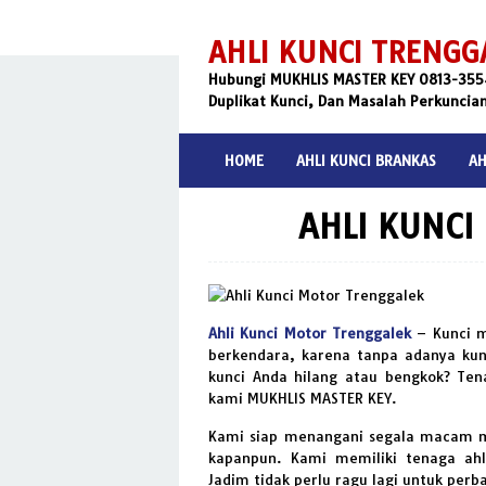
Skip
to
AHLI KUNCI TRENGG
content
Hubungi MUKHLIS MASTER KEY 0813-3554-
Duplikat Kunci, Dan Masalah Perkuncia
HOME
AHLI KUNCI BRANKAS
AH
AHLI KUNCI
Ahli Kunci Motor Trenggalek
– Kunci m
berkendara, karena tanpa adanya kun
kunci Anda hilang atau bengkok? Te
kami MUKHLIS MASTER KEY.
Kami siap menangani segala macam m
kapanpun. Kami memiliki tenaga ahl
Jadim tidak perlu ragu lagi untuk perba