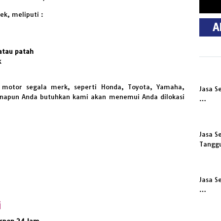
ek, meliputi :
A
atau patah
k
 motor segala merk, seperti Honda, Toyota, Yamaha,
Jasa S
manapun Anda butuhkan kami akan menemui Anda dilokasi
…
Jasa S
Tangg
Jasa S
…
i
espon 24 Jam