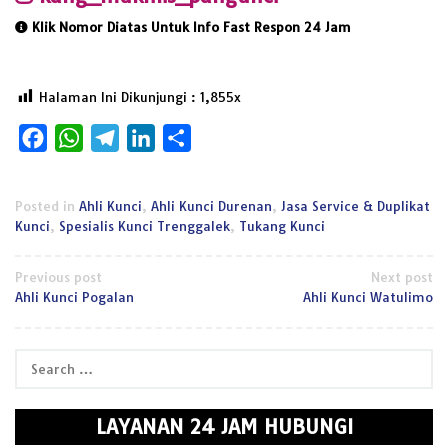
Klik Nomor Diatas Untuk Info Fast Respon 24 Jam
Halaman Ini Dikunjungi :
1,855
Facebook
WhatsApp
Telegram
LinkedIn
Share
Posted in
Ahli Kunci
,
Ahli Kunci Durenan
,
Jasa Service & Duplikat
Kunci
,
Spesialis Kunci Trenggalek
,
Tukang Kunci
Post
Previous post
Next post
Ahli Kunci Pogalan
Ahli Kunci Watulimo
navigation
Search
for:
LAYANAN 24 JAM HUBUNGI